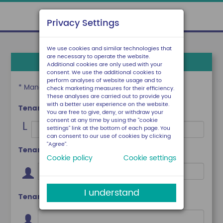
Privacy Settings
We use cookies and similar technologies that
are necessary to operate the website.
Inscription à l'espace locataire
Additional cookies are only used with your
consent. We use the additional cookies to
perform analyses of website usage and to
* Mandatory fields
check marketing measures for their efficiency.
These analyses are carried out to provide you
with a better user experience on the website.
Tenant's number
You are free to give, deny, or withdraw your
consent at any time by using the "cookie
L
settings" link at the bottom of each page. You
can consent to our use of cookies by clicking
"Agree".
Tenant's lastname
Cookie policy
Cookie settings
I understand
Tenant's firstname